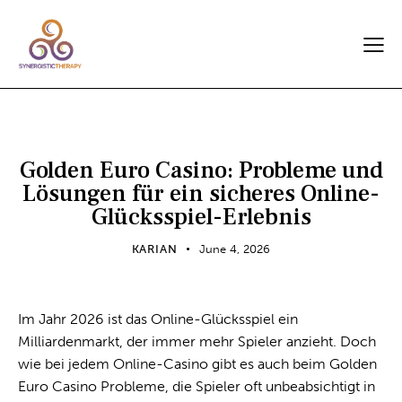
UNCATEGORIZED
Golden Euro Casino: Probleme und
Lösungen für ein sicheres Online-
Glücksspiel-Erlebnis
KARIAN
June 4, 2026
Im Jahr 2026 ist das Online-Glücksspiel ein
Milliardenmarkt, der immer mehr Spieler anzieht. Doch
wie bei jedem Online-Casino gibt es auch beim Golden
Euro Casino Probleme, die Spieler oft unbeabsichtigt in