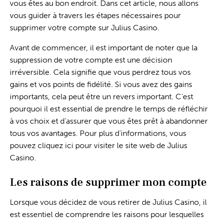
vous êtes au bon endroit. Dans cet article, nous allons
vous guider à travers les étapes nécessaires pour
supprimer votre compte sur Julius Casino.
Avant de commencer, il est important de noter que la
suppression de votre compte est une décision
irréversible. Cela signifie que vous perdrez tous vos
gains et vos points de fidélité. Si vous avez des gains
importants, cela peut être un revers important. C’est
pourquoi il est essential de prendre le temps de réfléchir
à vos choix et d’assurer que vous êtes prêt à abandonner
tous vos avantages. Pour plus d’informations, vous
pouvez
cliquez ici
pour visiter le site web de Julius
Casino.
Les raisons de supprimer mon compte
Lorsque vous décidez de vous retirer de Julius Casino, il
est essentiel de comprendre les raisons pour lesquelles