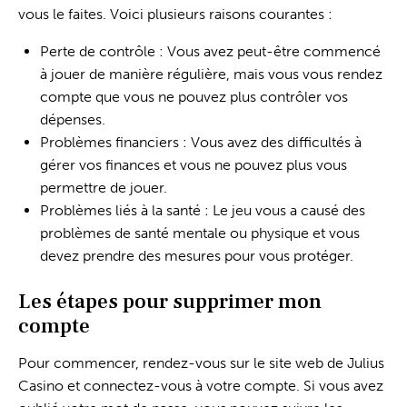
vous le faites. Voici plusieurs raisons courantes :
Perte de contrôle : Vous avez peut-être commencé
à jouer de manière régulière, mais vous vous rendez
compte que vous ne pouvez plus contrôler vos
dépenses.
Problèmes financiers : Vous avez des difficultés à
gérer vos finances et vous ne pouvez plus vous
permettre de jouer.
Problèmes liés à la santé : Le jeu vous a causé des
problèmes de santé mentale ou physique et vous
devez prendre des mesures pour vous protéger.
Les étapes pour supprimer mon
compte
Pour commencer, rendez-vous sur le site web de Julius
Casino et connectez-vous à votre compte. Si vous avez