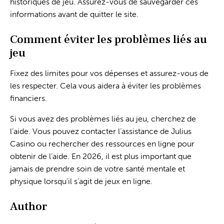
historiques de jeu. Assurez-vous de sauvegarder ces
informations avant de quitter le site.
Comment éviter les problèmes liés au
jeu
Fixez des limites pour vos dépenses et assurez-vous de
les respecter. Cela vous aidera à éviter les problèmes
financiers.
Si vous avez des problèmes liés au jeu, cherchez de
l’aide. Vous pouvez contacter l’assistance de Julius
Casino ou rechercher des ressources en ligne pour
obtenir de l’aide. En 2026, il est plus important que
jamais de prendre soin de votre santé mentale et
physique lorsqu’il s’agit de jeux en ligne.
Author