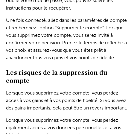
oublié votre mot de passe, vous pouvez suivre les
instructions pour le récupérer.
Une fois connecté, allez dans les paramètres de compte
et recherchez l’option “Supprimer le compte”. Lorsque
vous supprimez votre compte, vous serez invité à
confirmer votre décision. Prenez le temps de réfléchir à
vos choix et assurez-vous que vous êtes prêt à
abandonner tous vos gains et vos points de fidélité.
Les risques de la suppression du
compte
Lorsque vous supprimez votre compte, vous perdez
accès à vos gains et à vos points de fidélité. Si vous avez
des gains importants, cela peut être un revers important.
Lorsque vous supprimez votre compte, vous perdez
également accès à vos données personnelles et à vos