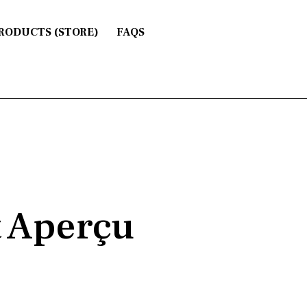
PRODUCTS (STORE)
FAQS
t Aperçu