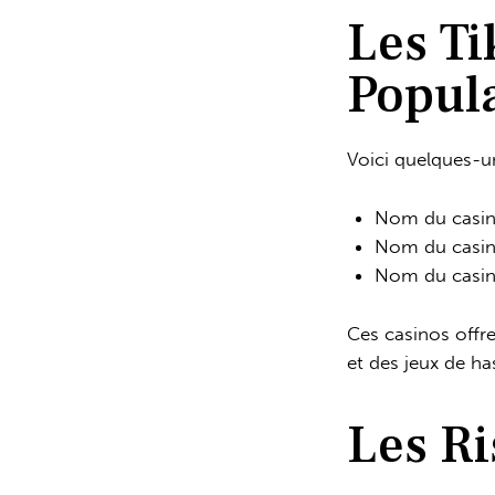
Les Ti
Popul
Voici quelques-un
Nom du casin
Nom du casi
Nom du casi
Ces casinos offr
et des jeux de ha
Les Ri