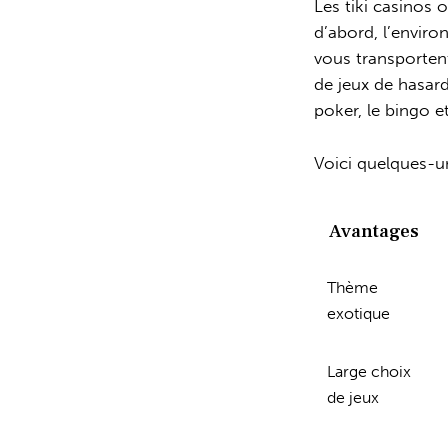
Les tiki casinos 
d’abord, l’enviro
vous transportent
de jeux de hasard
poker, le bingo e
Voici quelques-un
Avantages
Thème
exotique
Large choix
de jeux