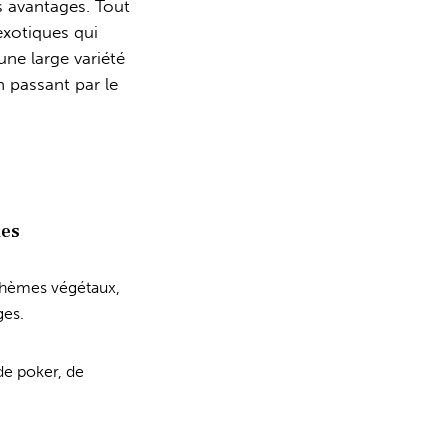
s avantages. Tout
exotiques qui
une large variété
n passant par le
es
 thèmes végétaux,
ges.
 de poker, de