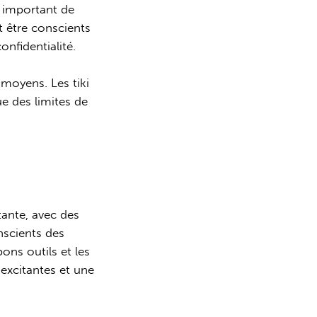
t important de
t être conscients
nfidentialité.
 moyens. Les tiki
ue des limites de
tante, avec des
nscients des
ons outils et les
 excitantes et une