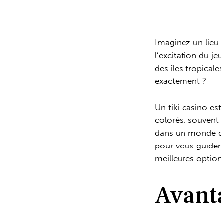
Imaginez un lieu 
l’excitation du j
des îles tropicale
exactement ?
Un tiki casino es
colorés, souvent 
dans un monde de
pour vous guider
meilleures option
Avanta