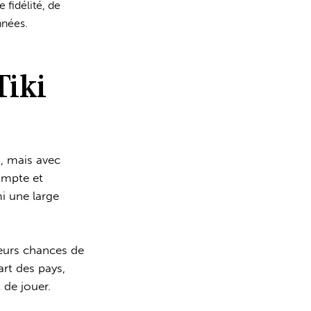
 fidélité, de
nnées.
iki
s, mais avec
compte et
i une large
leurs chances de
art des pays,
 de jouer.