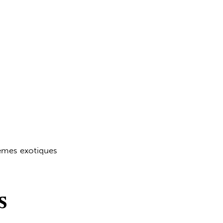
hèmes exotiques
s