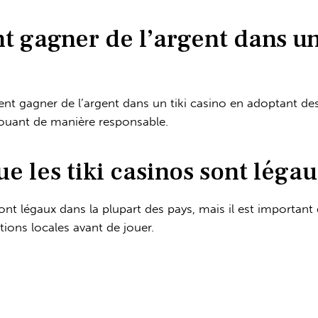
gagner de l’argent dans un 
nt gagner de l’argent dans un tiki casino en adoptant des
 jouant de manière responsable.
ue les tiki casinos sont légau
ont légaux dans la plupart des pays, mais il est important de
tions locales avant de jouer.