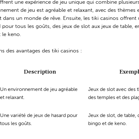
offrent une expérience de jeu unique qui combine plusieur
nnement de jeu est agréable et relaxant, avec des thèmes 
 dans un monde de rêve. Ensuite, les tiki casinos offrent 
 pour tous les goûts, des jeux de slot aux jeux de table, e
t le keno.
s des avantages des tiki casinos :
Description
Exempl
Un environnement de jeu agréable
Jeux de slot avec des
et relaxant.
des temples et des pla
Une variété de jeux de hasard pour
Jeux de slot, de table,
tous les goûts.
bingo et de keno.