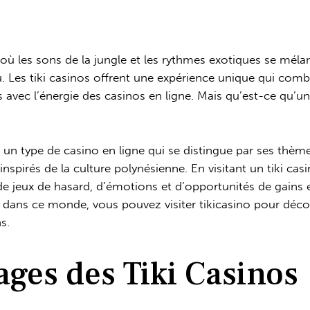
où les sons de la jungle et les rythmes exotiques se méla
eu. Les tiki casinos offrent une expérience unique qui com
s avec l’énergie des casinos en ligne. Mais qu’est-ce qu’un 
t un type de casino en ligne qui se distingue par ses thèm
inspirés de la culture polynésienne. En visitant un tiki cas
 jeux de hasard, d’émotions et d’opportunités de gains e
 dans ce monde, vous pouvez visiter
tikicasino
pour décou
s.
ges des Tiki Casinos